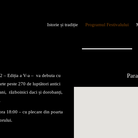
Istorie și tradiție
Programul Festivalului
Para
22 – Ediția a V-a – va debuta cu
rte peste 270 de luptători antici
ani, războinici daci și dorobanți,
.
 ora 18:00 – cu plecare din poarta
orului.