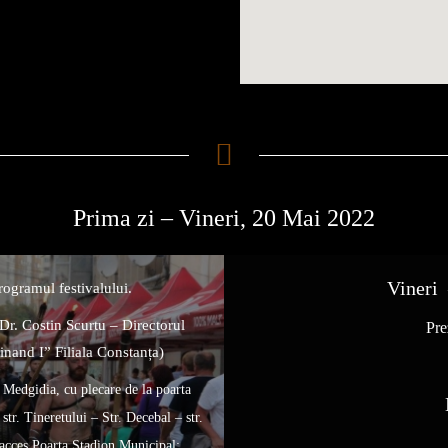
Prima zi – Vineri, 20 Mai 2022
Vineri
rogramul festivalului.
 Dr. Costin Scurtu – Directorul
Pr
nand I” Filiala Constanța)
 Medgidia, cu plecare de la poarta
 str. Tineretului – Str. Decebal – str.
 acces Poarta Stadion Municipal;