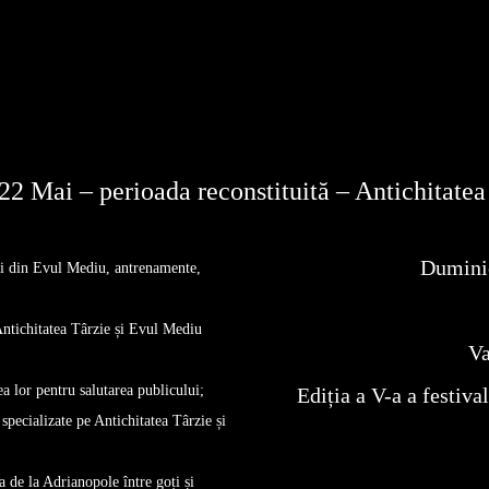
22 Mai – perioada reconstituită – Antichitate
Dumini
ri din Evul Mediu, antrenamente,
Antichitatea Târzie și Evul Mediu
Va
a lor pentru salutarea publicului;
Ediția a V-a a festiva
 specializate pe Antichitatea Târzie și
 de la Adrianopole între goți și