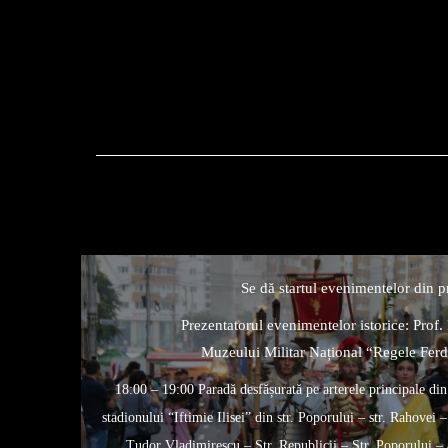
­Se dă startul evenimentelor din p
Prezentatorul evenimentelor istorice: Prof.
Muzeului Militar Național “Regele Ferdi
18:00 – 19:00 Paradă desfășurată pe arterele principale din
stadionului “Iftimie Ilisei” din str. Poporului – str. Rahovei –
Tudor Vladimirescu – Str. Republicii – Str. Poporului –