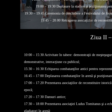
19:00 – 19:30 Deplasare la stadion şi poziţionarea pe
19:30 – 19:45 Ceremonia de deschidere a Festivalului de Jocu
19:45 – 20.00 Retragerea asociațiilor de reconstitui
Ziua II 
10:00 – 15:30 Activitate în tabere: demonstraţii de meşteşugur
demonstrative, interacţiune cu publicul;
15:30 – 16:30 Echiparea combatanţilor antici pentru reprezenta
16:45 – 17:00 Deplasarea combatanţilor în arenă şi poziţionare
17:00 – 17:20 Prezentarea asociaţiilor de reconstituire istorică
epocă;
17:20 – 17:30 Dansuri antice;
17:30 – 18:00 Prezentarea asociaţiei Ludus Tomitanus şi a echi
gladiatori în arenă;