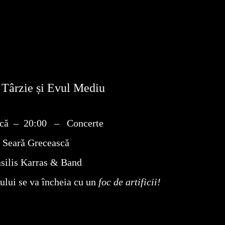
a Târzie și Evul Mediu
că – 20:00 – Concerte
Seară Grecească
silis Karras & Band
lului se va încheia
cu un
foc de artificii!