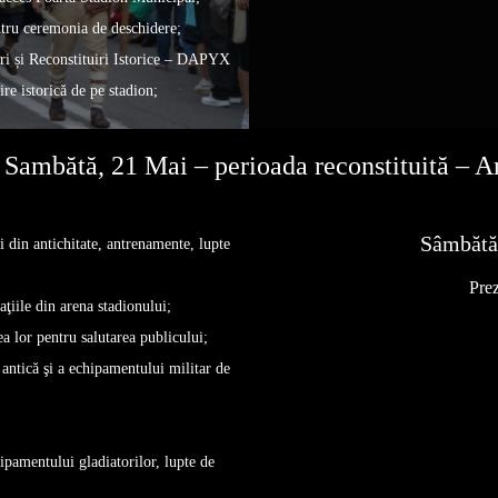
ntru ceremonia de deschidere;
ri și Reconstituiri Istorice – DAPYX
re istorică de pe stadion;
– Sambătă, 21 Mai – perioada reconstituită – An
Sâmbătă
i din antichitate, antrenamente, lupte
Pre
ţiile din arena stadionului;
a lor pentru salutarea publicului;
 antică şi a echipamentului militar de
pamentului gladiatorilor, lupte de