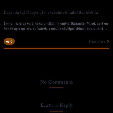
Legenda lui Dapyx și a războinicei sale fiice Gebila
Într-o seară de vară, în satul clădit în umbra Bătrânilor Munți, sosi un
bătrân aproape orb, cu hainele ponosite și chipul chinuit de arșiță și…
Read more
0
No Comments
Leave a Reply