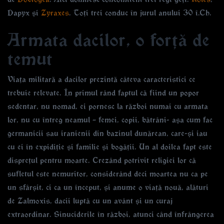
Dapyx și
Zyraxes
. Toți trei conduc în jurul anului 30 î.Ch.
Armata dacilor, o forță de
temut
Viața militară a dacilor prezintă câteva caracteristici ce
trebuie relevate. În primul rând faptul că fiind un popor
sedentar, nu nomad, ei pornesc la război numai cu armata
lor, nu cu întreg neamul – femei, copii, bătrâni- așa cum fac
germanicii sau iranienii din bazinul dunărean, care-și iau
cu ei în expidiție și familie și bogății. Un al doilea fapt este
disprețul pentru moarte. Crezând potrivit religiei lor că
sufletul este nemuritor, considerând deci moartea nu ca pe
un sfârșit, ci ca un început, și anume o viață nouă, alături
de Zalmoxis, dacii luptă cu un avânt și un curaj
extraordinar. Sinuciderile în război, atunci când înfrângerea