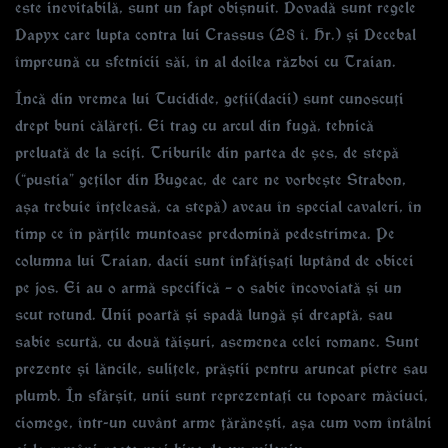
este inevitabilă, sunt un fapt obișnuit. Dovadă sunt regele
Dapyx care lupta contra lui Crassus (28 î. Hr.) și Decebal
împreună cu sfetnicii săi, în al doilea război cu Traian.
Încă din vremea lui Tucidide, geții(dacii) sunt cunoscuți
drept buni călăreți. Ei trag cu arcul din fugă, tehnică
preluată de la sciți. Triburile din partea de șes, de stepă
(“pustia” geților din Bugeac, de care ne vorbește Strabon,
așa trebuie înțeleasă, ca stepă) aveau în special cavaleri, în
timp ce în părțile muntoase predomină pedestrimea. Pe
columna lui Traian, dacii sunt înfățișați luptând de obicei
pe jos. Ei au o armă specifică – o sabie încovoiată și un
scut rotund. Unii poartă și spadă lungă și dreaptă, sau
sabie scurtă, cu două tăișuri, asemenea celei romane. Sunt
prezente și lăncile, sulițele, prăștii pentru aruncat pietre sau
plumb. În sfârșit, unii sunt reprezentați cu topoare măciuci,
ciomege, într-un cuvânt arme țărănești, așa cum vom întâlni