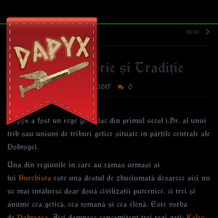
Togg
navi
next
DAPYX – Istorie și Tradiție
Author:
Dapyx
April 1, 2017
0
Dapyx a fost un rege geto-dac din primul secol î.Hr. al unui
trib sau uniuni de triburi getice situate în părţile centrale ale
Dobrogei.
Una din regiunile în care au rămas urmași ai
lui
Burebista
este una destul de zbuciumată deoarece aici nu
se mai întâlnesc doar două civilizații puternice, ci trei și
anume cea getică, cea romană și cea elenă. Este vorba
de
Dobrogea
. Aici domnesc concomitent trei regi geți:
Roles
,