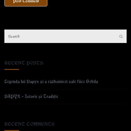
RECENT POSTS
Legenda lui Dapyx și a războinicei sale fiice Gebila
DAPYX – Istorie și Tradiție
RECENT COMMENTS